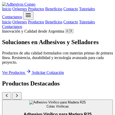
Inicio
Orígenes
Productos
Beneficios
Contacto
Tutoriales
Contactanos
Inicio
Orígenes
Productos
Beneficios
Contacto
Tutoriales
Contactanos
Innovación y Calidad desde Argentina 🇦🇷
Soluciones en
Adhesivos
y
Selladores
Productos de alta calidad formulados con materias primas de primera
línea. Resistencia, durabilidad y tecnología avanzada para cada
proyecto.
Ver Productos
Solicitar Cotización
Productos Destacados
Colas Vinílicas
Adhesivo Vinílico para Madera R25