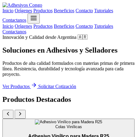
Inicio
Orígenes
Productos
Beneficios
Contacto
Tutoriales
Contactanos
Inicio
Orígenes
Productos
Beneficios
Contacto
Tutoriales
Contactanos
Innovación y Calidad desde Argentina 🇦🇷
Soluciones en
Adhesivos
y
Selladores
Productos de alta calidad formulados con materias primas de primera
línea. Resistencia, durabilidad y tecnología avanzada para cada
proyecto.
Ver Productos
Solicitar Cotización
Productos Destacados
Colas Vinílicas
Adhesivo Vinílico para Madera R25