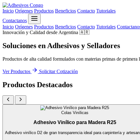
Inicio
Orígenes
Productos
Beneficios
Contacto
Tutoriales
Contactanos
Inicio
Orígenes
Productos
Beneficios
Contacto
Tutoriales
Contactano
Innovación y Calidad desde Argentina 🇦🇷
Soluciones en
Adhesivos
y
Selladores
Productos de alta calidad formulados con materias primas de primera l
Ver Productos
Solicitar Cotización
Productos Destacados
Colas Vinílicas
Adhesivo Vinílico para Madera R25
Adhesivo vinílico D2 de gran transparencia ideal para carpintería y artesan