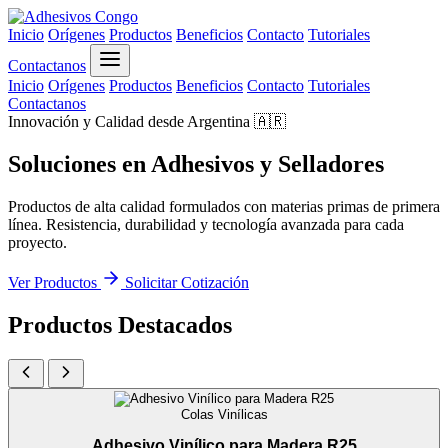
Inicio
Orígenes
Productos
Beneficios
Contacto
Tutoriales
Contactanos
Inicio
Orígenes
Productos
Beneficios
Contacto
Tutoriales
Contactanos
Innovación y Calidad desde Argentina 🇦🇷
Soluciones en
Adhesivos
y
Selladores
Productos de alta calidad formulados con materias primas de primera
línea. Resistencia, durabilidad y tecnología avanzada para cada
proyecto.
Ver Productos
Solicitar Cotización
Productos Destacados
Colas Vinílicas
Adhesivo Vinílico para Madera R25